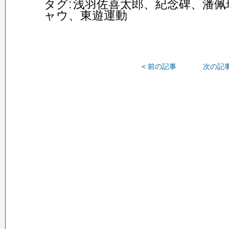
タグ:
浅羽佐喜太郎、紀念碑、潘佩
ャウ、東遊運動
< 前の記事
次の記事