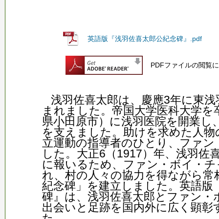
英語版『浅羽佐喜太郎公紀念碑』.pdf
PDFファイルの閲覧には
浅羽佐喜太郎は、慶應3年に東浅
まれました。帝国大学医科大学を
県小田原市）に浅羽医院を開業し
を支えました。助けを求めた人物
立運動の指導者のひとり、ファン
した。大正6（1917）年、浅羽
に報いるため、ファン・ボイ・チ
れ、村の人々の協力を得ながら常
紀念碑」を建立しました。英語版
碑』は、浅羽佐喜太郎とファン・
出会いと足跡を国内外に広く顕彰
た。